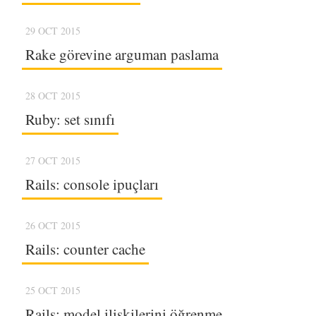
29 OCT 2015
Rake görevine arguman paslama
28 OCT 2015
Ruby: set sınıfı
27 OCT 2015
Rails: console ipuçları
26 OCT 2015
Rails: counter cache
25 OCT 2015
Rails: model ilişkilerini öğrenme